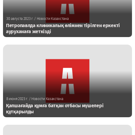
30 августа 2023 г.
/ Новости Казахстана
Петропавлда клиникалық өлімнен тірілген еркекті
ауруханаға жеткізді
8 июня 2023 г.
/ Новости Казахстана
Қапшағайда құмға батқан отбасы мүшелері
құтқарылды