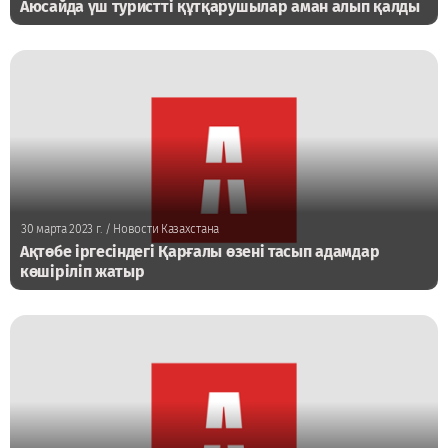
Аюсайда үш туристті құтқарушылар аман алып қалды
30 марта 2023 г.
/ Новости Казахстана
Ақтөбе іргесіндегі Қарғалы өзені тасып адамдар
көшіріліп жатыр