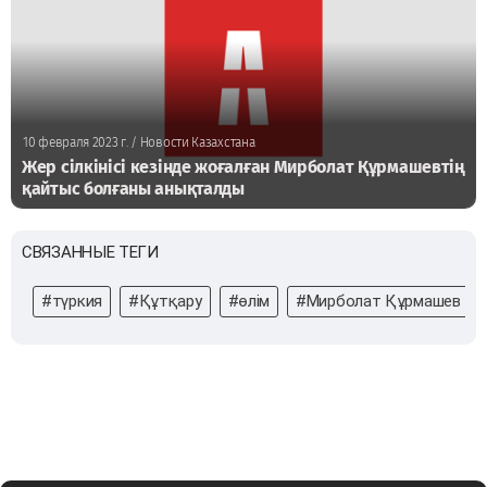
10 февраля 2023 г.
/ Новости Казахстана
Жер сілкінісі кезінде жоғалған Мирболат Құрмашевтің
қайтыс болғаны анықталды
СВЯЗАННЫЕ ТЕГИ
#түркия
#Құтқару
#өлім
#Мирболат Құрмашев