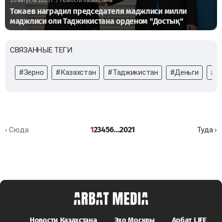
26 августа 2025 г.
/ Новости Казахстана
Токаев наградил председателя маджлиси милли
маджлиси оли Таджикистана орденом "Достық"
СВЯЗАННЫЕ ТЕГИ
#Зерно
#Казахстан
#Таджикистан
#Деньги
#Э
1
2
3
4
5
6
...
20
21
‹ Сюда
Туда ›
Новости Казахстана
Эхо Москвы
Арбат LIFE