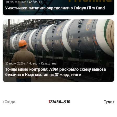
30 июня 2026 г.
/ Арбат LIFE
Участников питчинга определили в Tolqyn Film Fund
25 июня 2026 г.
/ Новости Казахстана
Тонны мимо контроля: АФМ раскрыло схему вывоза
бензина в Кыргызстан на 37 млрд тенге
1
2
3
4
5
6
...
9
10
‹ Сюда
Туда ›