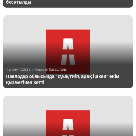
босатылды
4 апреля 2023 г.
/ Новости Казахстана
Павлодар облысында "суық тиіп, арақ ішкен" әкім
қызметінен кетті