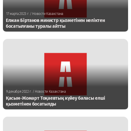
17 марта 2023 г.
/ Новости Казахстана
Елжан Біртанов министр қызметінен неліктен
босатылғаны туралы айтты
9 декабря 2022 г.
/ Новости Казахстана
Қасым-Жомарт Тоқаевтың күйеу баласы елші
қызметінен босатылды