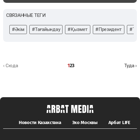
СВЯЗАННЫЕ ТЕГИ
#Әкім
#Тағайындау
#Қызмет
#Президент
#Тоқ
1
2
3
‹ Сюда
Туда ›
Новости Казахстана
Эхо Москвы
Арбат LIFE