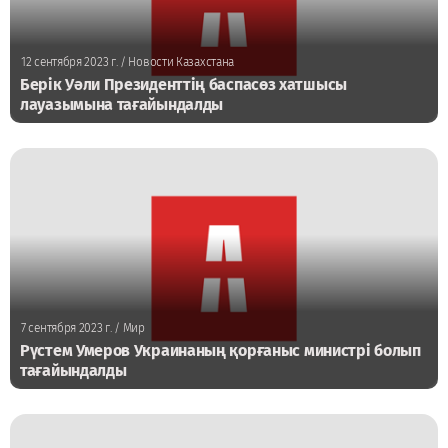
12 сентября 2023 г.
/ Новости Казахстана
Берік Уәли Президенттің баспасөз хатшысы
лауазымына тағайындалды
7 сентября 2023 г.
/ Мир
Рүстем Умеров Украинаның қорғаныс министрі болып
тағайындалды