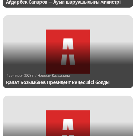
Айдарбек Сапаров — Ауыл шаруашылығы министрі
4 сентября 2023 г.
/ Новости Казахстана
Қанат Бозымбаев Президент кеңесшісі болды