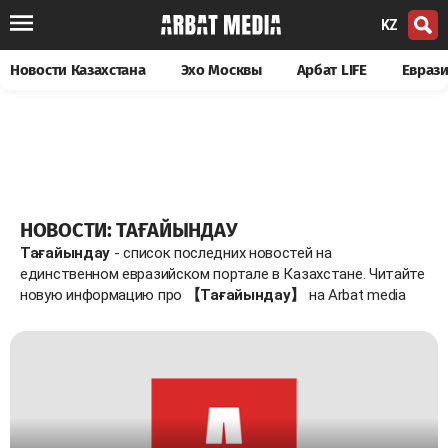
KZ
Новости Казахстана
Эхо Москвы
Арбат LIFE
Евраз
НОВОСТИ: ТАҒАЙЫНДАУ
Тағайындау
- список последних новостей на
единственном евразийском портале в Казахстане. Читайте
новую информацию про
【Тағайындау】
на Arbat media