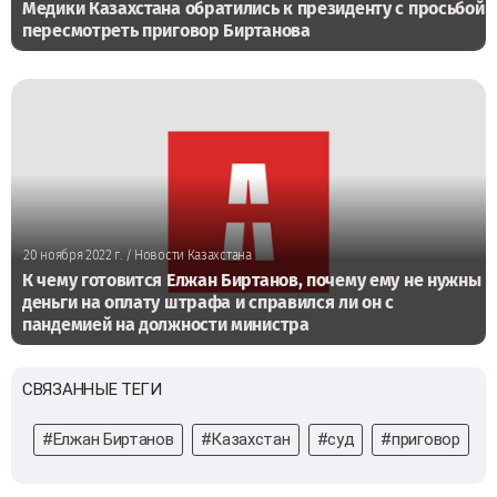
Медики Казахстана обратились к президенту с просьбой
пересмотреть приговор Биртанова
20 ноября 2022 г.
/ Новости Казахстана
К чему готовится Елжан Биртанов, почему ему не нужны
деньги на оплату штрафа и справился ли он с
пандемией на должности министра
СВЯЗАННЫЕ ТЕГИ
#Елжан Биртанов
#Казахстан
#суд
#приговор
#