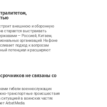
тралитетом,
стью
 строит внешнюю и оборонную
ана старается выстраивать
ржавами — Россией, Китаем,
иональных организаций. На фоне
сливает подход к вопросам
нный потенциал и расширяют
 срочников не связаны со
нами гибели военнослужащих
ожно-транспортные происшествия
 ситуацией в воинских частях
т ArbatMedia.