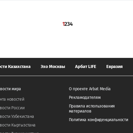
1
2
3
4
сти Казахстана
Эхо Москвы
Арбат LIFE
Евразия
вости мира
О проекте Arbat Media
Рекламодателям
нта новостей
Правила использования
вости России
материалов
вости Узбекистана
Политика конфиденциальности
вости Кыргызстана