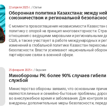
22 апреля 2025 г.
/ Статьи
Оборонная политика Казахстана: между ней
союзничеством и региональной безопасно
С момента провозглашения независимости Казахстан
политику с опорой на принцип многовекторности. Стр
отношения с ведущими мировыми и региональными де
США, а также участвует в работе международных и рег
изменений в глобальной политике Казахстан переосмы
безопасности. Власти усиливают национальный оборо
партнёрские связи в военной сфере.
25 февраля 2025 г.
/ Евразия
Минобороны РК: более 90% случаев гибели
службой
Министерство обороны заявило, что основными причи
являются личные и семейно-бытовые проблемы, дор
во внеслужебное время и заболевания. Для контроля за
внедрены дополнительные меры безопасности, передае