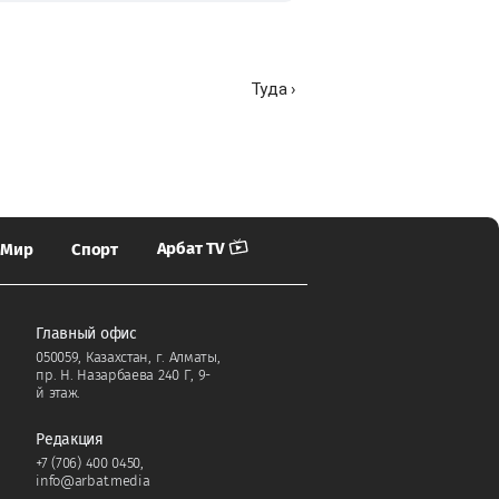
Туда ›
Арбат TV
Мир
Спорт
Главный офис
050059, Казахстан, г. Алматы,
пр. Н. Назарбаева 240 Г, 9-
й этаж.
Редакция
+7 (706) 400 0450
,
info@arbat.media