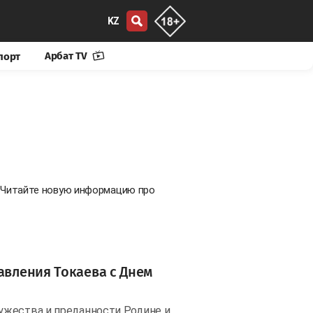
KZ
Арбат TV
порт
. Читайте новую информацию про
авления Токаева с Днем
ужества и преданности Родине и