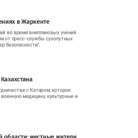
ениях в Жаркенте
ай: во время внеплановых учений
ии от пресс-службы сухопутных
ер безопасности".
 Казахстана
дничестве с Катаром, которое
военную медицину, культурные и
й области: местные жители