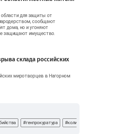
области для защиты от
мародерством, сообщают
ят дома, но и угоняют
ые защищают имущество.
зрыва склада российских
ийских миротворцев в Нагорном
бийства
#генпрокуратура
#количество погибших
#Росси