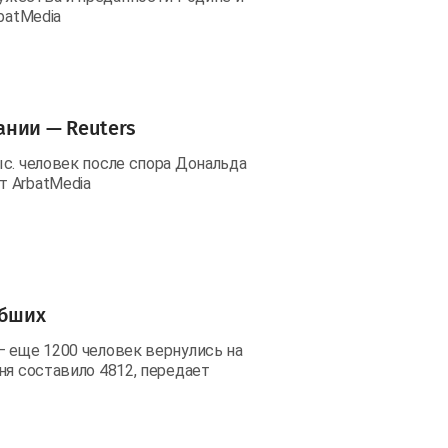
batMedia
ании — Reuters
с. человек после спора Дональда
т ArbatMedia
ибших
— еще 1200 человек вернулись на
ня составило 4812, передает