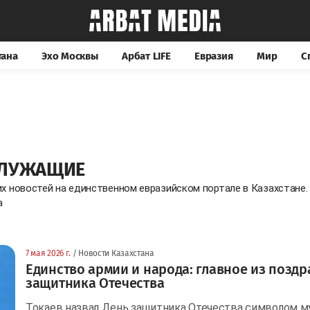
тана
Эхо Москвы
Арбат LIFE
Евразия
Мир
С
СЛУЖАЩИЕ
их новостей на единственном евразийском портале в Казахстане
a
7 мая 2026 г.
/ Новости Казахстана
Единство армии и народа: главное из поздр
защитника Отечества
Токаев назвал День защитника Отечества символом м