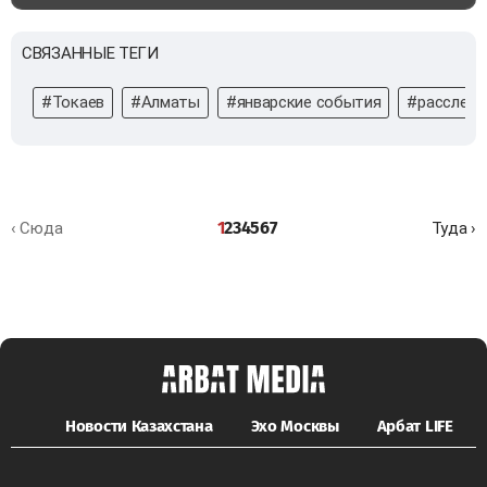
СВЯЗАННЫЕ ТЕГИ
#Токаев
#Алматы
#январские события
#расследо
1
2
3
4
5
6
7
‹ Сюда
Туда ›
Новости Казахстана
Эхо Москвы
Арбат LIFE