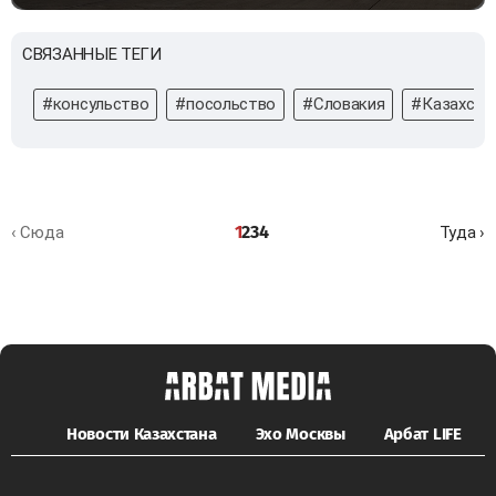
СВЯЗАННЫЕ ТЕГИ
#консульство
#посольство
#Словакия
#Казахста
1
2
3
4
‹ Сюда
Туда ›
Новости Казахстана
Эхо Москвы
Арбат LIFE