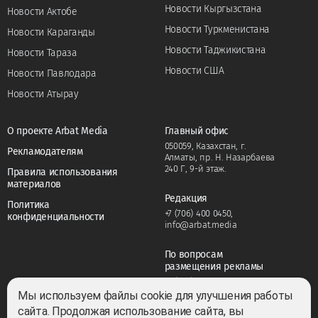
Новости Кыргызстана
Новости Актобе
Новости Туркменистана
Новости Караганды
Новости Таджикистана
Новости Тараза
Новости США
Новости Павлодара
Новости Атырау
О проекте Arbat Media
Главный офис
050059, Казахстан, г.
Рекламодателям
Алматы, пр. Н. Назарбаева
240 Г, 9-й этаж.
Правила использования
материалов
Редакция
Политика
+7 (706) 400 0450
,
конфиденциальности
info@arbat.media
По вопросам
размещения рекламы
+7 (706) 400 0450
,
adv@arbat.media
Мы используем файлы cookie для улучшения работы
сайта. Продолжая использование сайта, вы