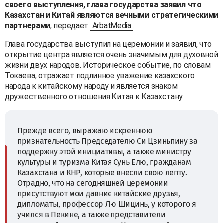
своего выступления, глава государства заявил что
Казахстан и Китай являются вечными стратегическими
партнерами
, передает
ArbatMedia
.
Глава государства выступил на церемонии и заявил, что
открытие центра является очень значимым для духовной
жизни двух народов. Историческое событие, по словам
Токаева, отражает подлинное уважение казахского
народа к китайскому народу и является знаком
дружественного отношения Китая к Казахстану.
Прежде всего, выражаю искреннюю
признательность Председателю Си Цзиньпину за
поддержку этой инициативы, а также министру
культуры и туризма Китая Сунь Елю, гражданам
Казахстана и КНР, которые внесли свою лепту.
Отрадно, что на сегодняшней церемонии
присутствуют мои давние китайские друзья,
дипломаты, профессор Лю Шицинь, у которого я
учился в Пекине, а также представители