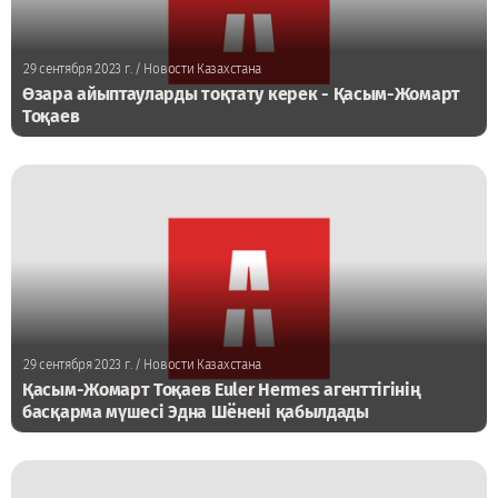
29 сентября 2023 г.
/ Новости Казахстана
Өзара айыптауларды тоқтату керек - Қасым-Жомарт
Тоқаев
29 сентября 2023 г.
/ Новости Казахстана
Қасым-Жомарт Тоқаев Euler Hermes агенттігінің
басқарма мүшесі Эдна Шёнені қабылдады