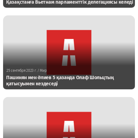
Қазақстанға Вьетнам парламенттік делегациясы келеді
25 сентября 2023 г.
/ Мир
Пашинян мен Әлиев 5 қазанда Олаф Шольцтың
қатысуымен кездеседі