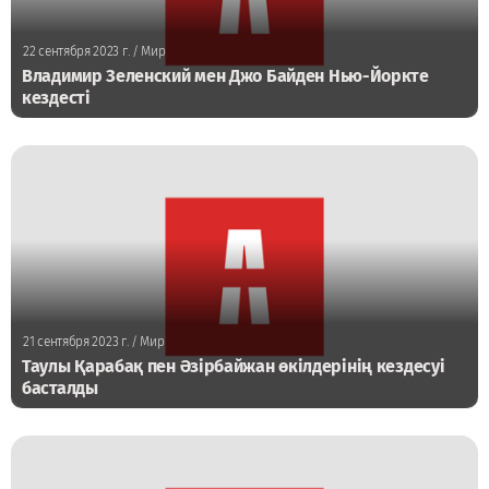
22 сентября 2023 г.
/ Мир
Владимир Зеленский мен Джо Байден Нью-Йоркте
кездесті
21 сентября 2023 г.
/ Мир
Таулы Қарабақ пен Әзірбайжан өкілдерінің кездесуі
басталды