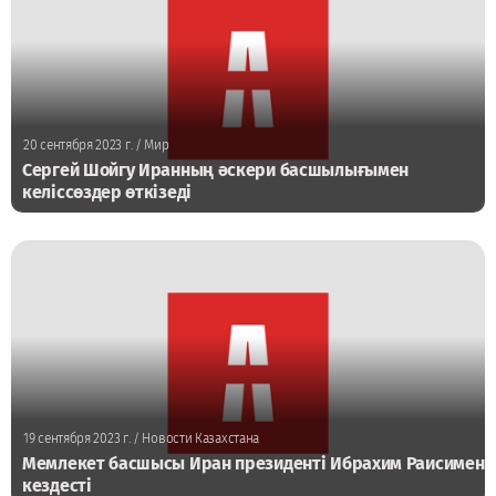
20 сентября 2023 г.
/ Мир
Сергей Шойгу Иранның әскери басшылығымен
келіссөздер өткізеді
19 сентября 2023 г.
/ Новости Казахстана
Мемлекет басшысы Иран президенті Ибрахим Раисимен
кездесті