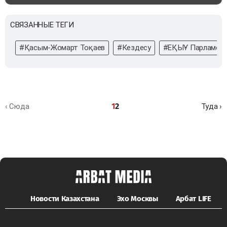
СВЯЗАННЫЕ ТЕГИ
#Қасым-Жомарт Тоқаев
#Кездесу
#ЕҚЫҰ Парламент
1
2
‹ Сюда
Туда ›
Новости Казахстана
Эхо Москвы
Арбат LIFE