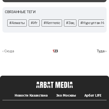
СВЯЗАННЫЕ ТЕГИ
#Алматы
#Ит
#Кептеліс
#Заң
#Нұрсұлтан Наз
1
2
3
‹ Сюда
Туда ›
Новости Казахстана
Эхо Москвы
Арбат LIFE