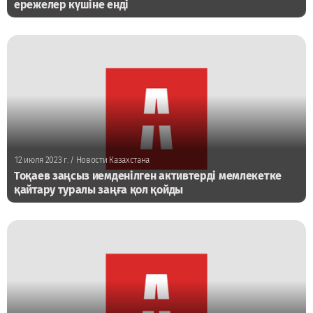
ережелер күшіне енді
12 июля 2023 г.
/ Новости Казахстана
Тоқаев заңсыз иемденілген активтерді мемлекетке
қайтару туралы заңға қол қойды