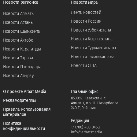
Новости регионов
Новости мира
Лента новостей
Новости Алматы
Новости России
Новости Астаны
Новости Узбекистана
Новости Шымкента
Новости Кыргызстана
Новости Актобе
Новости Туркменистана
Новости Караганды
Новости Таджикистана
Новости Тараза
Новости США
Новости Павлодара
Новости Атырау
О проекте Arbat Media
Главный офис
050059, Казахстан, г.
Рекламодателям
Алматы, пр. Н. Назарбаева
240 Г, 9-й этаж.
Правила использования
материалов
Редакция
Политика
+7 (706) 400 0450
,
конфиденциальности
info@arbat.media