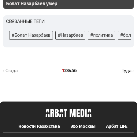
Болат Назарбаев умер
СВЯЗАННЫЕ ТЕГИ
#Болат Назарбаев
#Назарбаев
#политика
#больн
1
2
3
4
5
6
‹ Сюда
Туда ›
Новости Казахстана
Эхо Москвы
Арбат LIFE