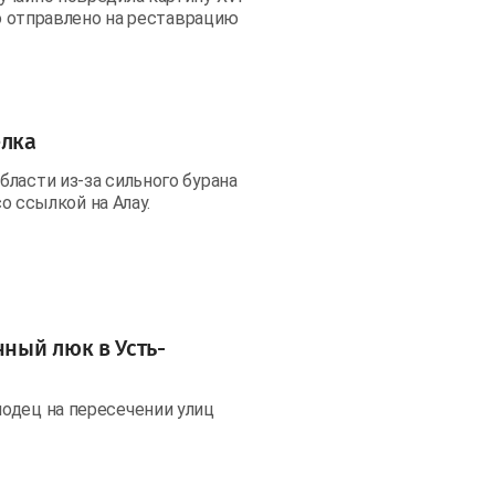
но отправлено на реставрацию
елка
ласти из-за сильного бурана
со ссылкой на Алау.
ный люк в Усть-
одец на пересечении улиц