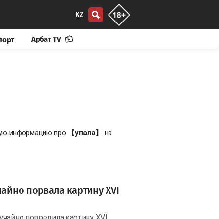
KZ
Арбат TV
порт
овую информацию про
【упала】
на
чайно порвала картину XVI
учайно повредила картину XVI