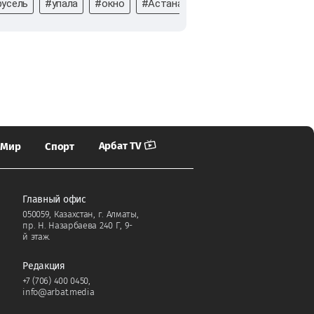
русель
#упала
#окно
#Астана
#Девочка
#Выпал из
Арбат TV
Мир
Спорт
Главный офис
050059, Казахстан, г. Алматы,
пр. Н. Назарбаева 240 Г, 9-
й этаж.
Редакция
+7 (706) 400 0450
,
info@arbat.media