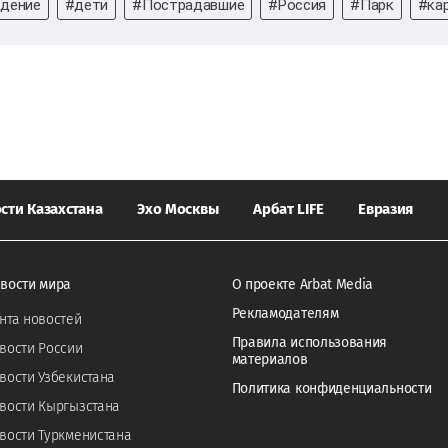
дение
#дети
#Пострадавшие
#Россия
#Парк
#ка
сти Казахстана
Эхо Москвы
Арбат LIFE
Евразия
вости мира
О проекте Arbat Media
Рекламодателям
нта новостей
Правила использования
вости России
материалов
вости Узбекистана
Политика конфиденциальности
вости Кыргызстана
вости Туркменистана