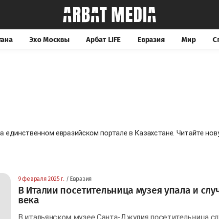
тана
Эхо Москвы
Арбат LIFE
Евразия
Мир
С
на единственном евразийском портале в Казахстане. Читайте н
9 февраля 2025 г.
/ Евразия
В Италии посетительница музея упала и слу
века
В итальянском музее Санта-Джулия посетительница сл