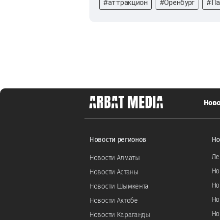
#аттракцион
#Оренбург
#Па
Ново
Новости регионов
Но
Ле
Новости Алматы
Но
Новости Астаны
Но
Новости Шымкента
Но
Новости Актобе
Но
Новости Караганды