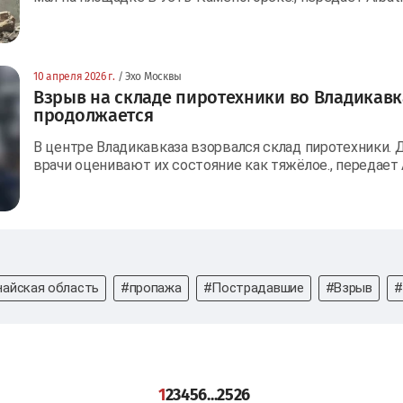
10 апреля 2026 г.
/ Эхо Москвы
Взрыв на складе пиротехники во Владикавк
продолжается
В центре Владикавказа взорвался склад пиротехники. 
врачи оценивают их состояние как тяжёлое., передает 
айская область
#пропажа
#Пострадавшие
#Взрыв
#
1
2
3
4
5
6
...
25
26