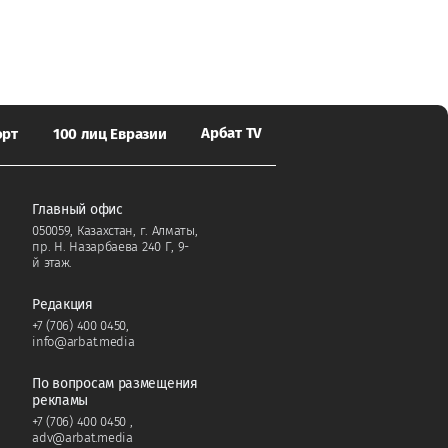
Арбат TV
орт
100 лиц Евразии
Главный офис
050059, Казахстан, г. Алматы,
пр. Н. Назарбаева 240 Г, 9-
й этаж.
Редакция
+7 (706) 400 0450
,
info@arbat.media
По вопросам размещения
рекламы
+7 (706) 400 0450
,
adv@arbat.media