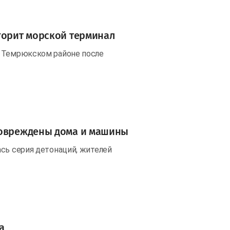
горит морской терминал
в Темрюкском районе после
повреждены дома и машины
ась серия детонаций, жителей
а