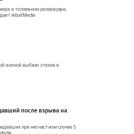
кере и топливном резервуаре,
дает ArbatMedia
ой волной выбило стекла в
давший после взрыва на
радавших при несчастном случае 5
Media