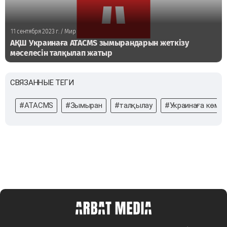
11 сентября 2023 г.
/ Мир
АҚШ Украинаға АТАCМS зымырандарын жеткізу
мәселесін талқылап жатыр
СВЯЗАННЫЕ ТЕГИ
#АТАCМS
#Зымыран
#талқылау
#Украинаға көме