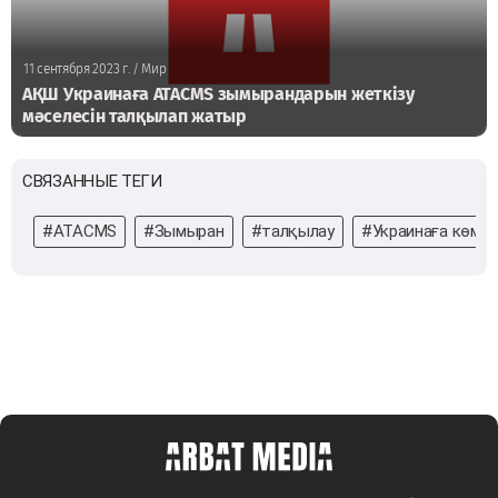
11 сентября 2023 г.
/ Мир
АҚШ Украинаға АТАCМS зымырандарын жеткізу
мәселесін талқылап жатыр
СВЯЗАННЫЕ ТЕГИ
#АТАCМS
#Зымыран
#талқылау
#Украинаға көме