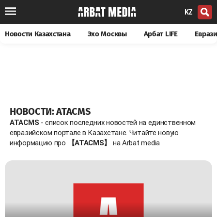
KZ
Новости Казахстана
Эхо Москвы
Арбат LIFE
Евраз
НОВОСТИ: АТАCМS
АТАCМS
- список последних новостей на единственном
евразийском портале в Казахстане. Читайте новую
информацию про
【АТАCМS】
на Arbat media