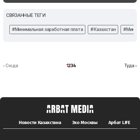
СВЯЗАННЫЕ ТЕГИ
#Минимальная заработная плата
#Казахстан
#Минис
1
2
3
4
‹ Сюда
Туда ›
Новости Казахстана
Эхо Москвы
Арбат LIFE