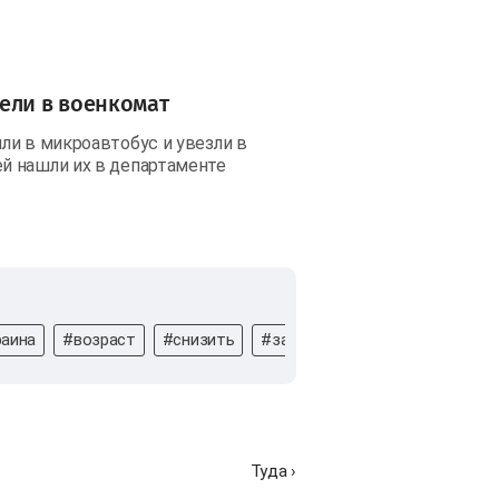
ели в военкомат
ли в микроавтобус и увезли в
й нашли их в департаменте
раина
#возраст
#снизить
#законопроект
#Министерс
Туда ›