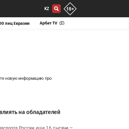
KZ
Арбат TV
00 лиц Евразии
йте новую информацию про
влиять на обладателей
аспорта России, еще 1,6 тысячи —