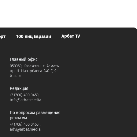
Арбат TV
орт
100 лиц Евразии
Главный офис
050059, Казахстан, г. Алматы,
пр. Н. Назарбаева 240 Г, 9-
й этаж.
Редакция
+7 (706) 400 0450
,
info@arbat.media
По вопросам размещения
рекламы
+7 (706) 400 0450
,
adv@arbat.media