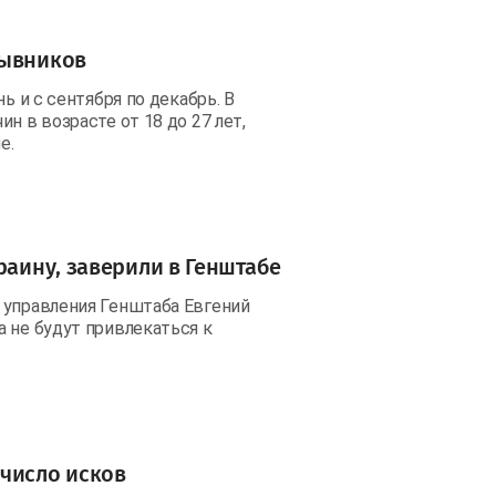
зывников
ь и с сентября по декабрь. В
н в возрасте от 18 до 27 лет,
е.
раину, заверили в Генштабе
 управления Генштаба Евгений
 не будут привлекаться к
 число исков