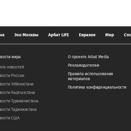
на
Эхо Москвы
Арбат LIFE
Евразия
Мир
Сп
вости мира
О проекте Arbat Media
Рекламодателям
нта новостей
Правила использования
вости России
материалов
вости Узбекистана
Политика конфиденциальности
вости Кыргызстана
вости Туркменистана
вости Таджикистана
вости США