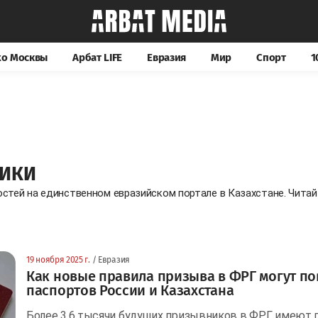
хо Москвы
Арбат LIFE
Евразия
Мир
Спорт
1
НИКИ
остей на единственном евразийском портале в Казахстане. Чита
19 ноября 2025 г.
/ Евразия
Как новые правила призыва в ФРГ могут по
паспортов России и Казахстана
Более 3,6 тысячи будущих призывников в ФРГ имеют п