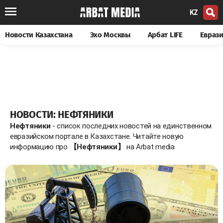
KZ
Новости Казахстана
Эхо Москвы
Арбат LIFE
Евраз
НОВОСТИ: НЕФТЯНИКИ
Нефтяники
- список последних новостей на единственном
евразийском портале в Казахстане. Читайте новую
информацию про
【Нефтяники】
на Arbat media