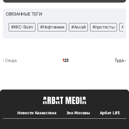
СВЯЗАННЫЕ ТЕГИ
#KKC-Sicim
#Нефтяники
#Аксай
#протесты
#ми
1
2
3
‹ Сюда
Туда ›
Новости Казахстана
Эхо Москвы
Арбат LIFE