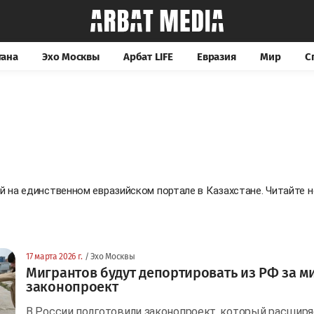
тана
Эхо Москвы
Арбат LIFE
Евразия
Мир
С
ей на единственном евразийском портале в Казахстане. Читайте
17 марта 2026 г.
/ Эхо Москвы
Мигрантов будут депортировать из РФ за м
законопроект
В России подготовили законопроект, который расширя