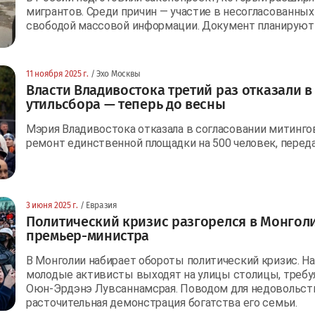
мигрантов. Среди причин — участие в несогласованных
свободой массовой информации. Документ планируют 
11 ноября 2025 г.
/ Эхо Москвы
Власти Владивостока третий раз отказали 
утильсбора — теперь до весны
Мэрия Владивостока отказала в согласовании митингов 
ремонт единственной площадки на 500 человек, переда
3 июня 2025 г.
/ Евразия
Политический кризис разгорелся в Монголи
премьер-министра
В Монголии набирает обороты политический кризис. Н
молодые активисты выходят на улицы столицы, требу
Оюн-Эрдэнэ Лувсаннамсрая. Поводом для недовольств
расточительная демонстрация богатства его семьи.