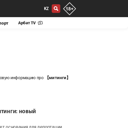
KZ
Арбат TV
порт
 новую информацию про
【митинги】
итинги: новый
ет основания для депортации