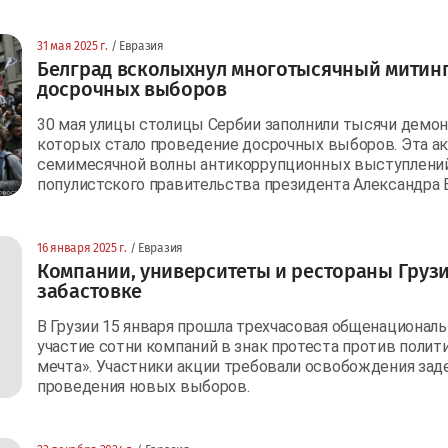
31 мая 2025 г.
/ Евразия
Белград всколыхнул многотысячный митинг
досрочных выборов
30 мая улицы столицы Сербии заполнили тысячи демо
которых стало проведение досрочных выборов. Эта а
семимесячной волны антикоррупционных выступлений
популистского правительства президента Александра В
16 января 2025 г.
/ Евразия
Компании, университеты и рестораны Груз
забастовке
В Грузии 15 января прошла трехчасовая общенациональ
участие сотни компаний в знак протеста против полит
мечта». Участники акции требовали освобождения за
проведения новых выборов.