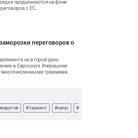
орядки продолжаются на фоне
реговоров с ЕС,
 заморозки переговоров о
арламента на второй день
лении в Евросоюз. Вчерашние
и многочисленными травмами,
имуратов
#ташкент
#нукус
#шавкат
#мирзиёев
#п