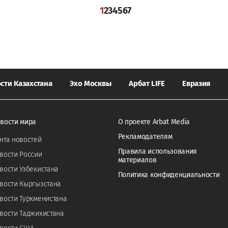
1
2
3
4
5
6
7
сти Казахстана
Эхо Москвы
Арбат LIFE
Евразия
вости мира
О проекте Arbat Media
Рекламодателям
нта новостей
Правила использования
вости России
материалов
вости Узбекистана
Политика конфиденциальности
вости Кыргызстана
вости Туркменистана
вости Таджикистана