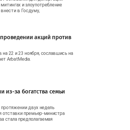
 митингах и злоупотребление
внести в Госдуму,
в проведении акций против
на 22 и 23 ноября, сославшись на
ет ArbatMedia.
и из-за богатства семьи
а протяжении двух недель
я отставки премьер-министра
а стала предполагаемая