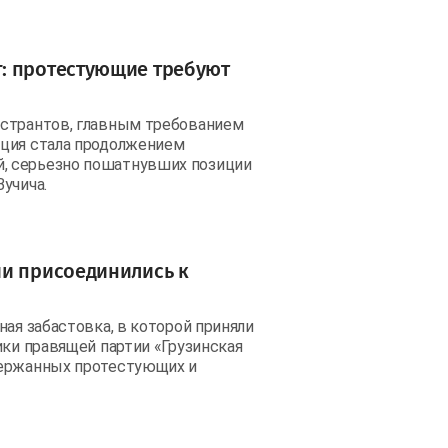
: протестующие требуют
нстрантов, главным требованием
кция стала продолжением
, серьезно пошатнувших позиции
учича.
ии присоединились к
ная забастовка, в которой приняли
ики правящей партии «Грузинская
держанных протестующих и