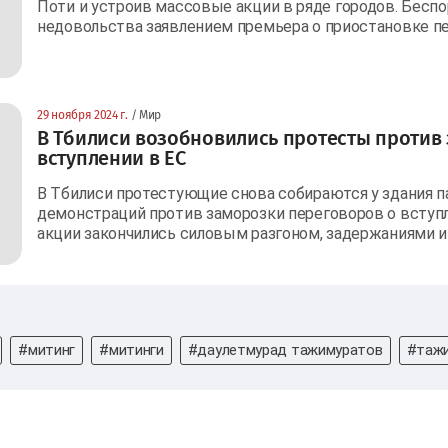
Поти и устроив массовые акции в ряде городов. Бесп
недовольства заявлением премьера о приостановке пе
29 ноября 2024 г.
/ Мир
В Тбилиси возобновились протесты против
вступлении в ЕС
В Тбилиси протестующие снова собираются у здания п
демонстраций против заморозки переговоров о вступ
акции закончились силовым разгоном, задержаниями 
#митинг
#митинги
#даулетмурад тажимуратов
#таж