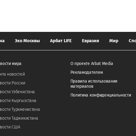
на
Эхо Москвы
Арбат LIFE
Евразия
Мир
Сп
вости мира
О проекте Arbat Media
Рекламодателям
нта новостей
Правила использования
вости России
материалов
вости Узбекистана
Политика конфиденциальности
вости Кыргызстана
вости Туркменистана
вости Таджикистана
вости США