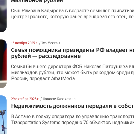
Сын Рамзана Кадырова в возрасте семи лет приватиз
центре Грозного, которую ранее арендовал его отец, пе
15 ноября 2025 г.
/ Эхо Москвы
Семья помощника президента РФ владеет н
рублей — расследование
Семья бывшего директора ФСБ Николая Патрушева в
миллиардов рублей, что может быть рекордом среди 
России, передает ArbatMedia.
29 октября 2025 г.
/ Новости Казахстана
Недвижимость должников передали в собст
В Астане в пользу оператора по управлению транспор
Transportation Systems передано 76 объектов недвиж