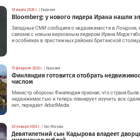
10 марта 2026 г.
/ Евразия
Bloomberg: у нового лидера Ирана нашли э
Западные СМИ сообщили о недвижимости в Лондоне, к
связана с новым верховным лидером Ирана Моджтабой
и особняках в престижных районах британской столиц
15 февраля 2026 г.
/ Евразия
Финляндия готовится отобрать недвижимос
числом
Министр обороны Финляндии признал, что страна была
недвижимостью и теперь планирует изучить все сделк
лет, передает ArbatMedia.
20 января 2026 г.
/ Эхо Москвы
Девятилетний сын Кадырова владеет дворцо
миллионов рублей