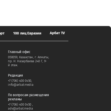
Арбат TV
орт
100 лиц Евразии
Главный офис
050059, Казахстан, г. Алматы,
пр. Н. Назарбаева 240 Г, 9-
й этаж.
Редакция
+7 (706) 400 0450
,
info@arbat.media
По вопросам размещения
рекламы
+7 (706) 400 0450
,
adv@arbat.media