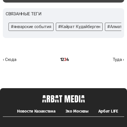
СВЯЗАННЫЕ ТЕГИ
#январские события
#Кайрат Кудайберген
#Алматы
1
2
3
4
‹ Сюда
Туда ›
Новости Казахстана
Эхо Москвы
Арбат LIFE