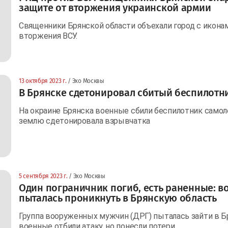
защите от вторжения украинской армии
Священники Брянской области объехали город с иконам
вторжения ВСУ.
13 октября 2023 г.
/ Эхо Москвы
В Брянске сдетонировал сбитый беспилотн
На окраине Брянска военные сбили беспилотник самоле
землю сдетонировала взрывчатка
5 сентября 2023 г.
/ Эхо Москвы
Один пограничник погиб, есть раненные: 
пыталась проникнуть в Брянскую область
Группа вооруженных мужчин (ДРГ) пыталась зайти в Б
военные отбили атаку, но понесли потери