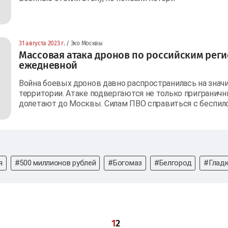
31 августа 2023 г.
/ Эхо Москвы
Массовая атака дронов по российским реги
ежедневной
Война боевых дронов давно распространилась на знач
территории. Атаке подвергаются не только пригранич
долетают до Москвы. Силам ПВО справиться с беспил
я
#500 миллионов рублей
#Богомаз
#Белгород
#Глад
1
2