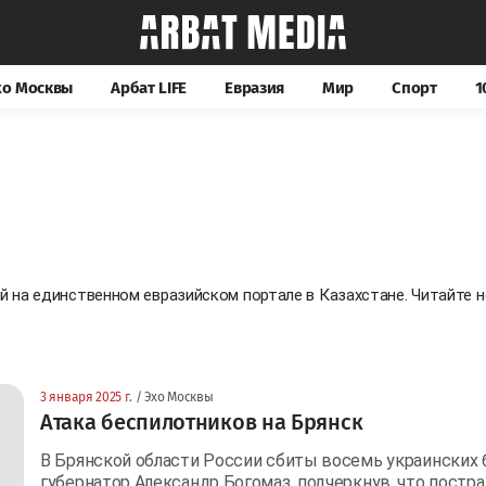
хо Москвы
Арбат LIFE
Евразия
Мир
Спорт
1
ей на единственном евразийском портале в Казахстане. Читайте
3 января 2025 г.
/ Эхо Москвы
Атака беспилотников на Брянск
В Брянской области России сбиты восемь украинских 
губернатор Александр Богомаз, подчеркнув, что постр