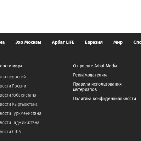
на
Эхо Москвы
Арбат LIFE
Евразия
Мир
Сп
вости мира
О проекте Arbat Media
Рекламодателям
нта новостей
Правила использования
вости России
материалов
вости Узбекистана
Политика конфиденциальности
вости Кыргызстана
вости Туркменистана
вости Таджикистана
вости США