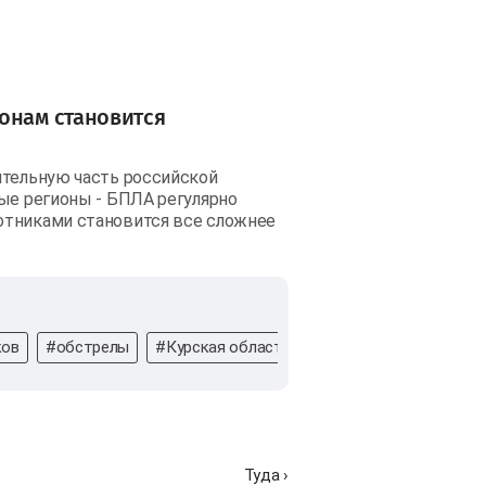
онам становится
ительную часть российской
ные регионы - БПЛА регулярно
отниками становится все сложнее
ков
#обстрелы
#Курская область
#Обстрел
#прилет
Туда ›