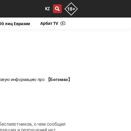
KZ
Арбат TV
00 лиц Евразии
 новую информацию про
【Богомаз】
беспилотников, о чем сообщил
адавших и разрушений нет