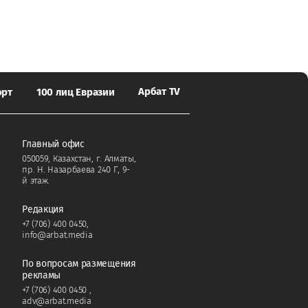
Арбат TV
орт
100 лиц Евразии
Главный офис
050059, Казахстан, г. Алматы,
пр. Н. Назарбаева 240 Г, 9-
й этаж.
Редакция
+7 (706) 400 0450
,
info@arbat.media
По вопросам размещения
рекламы
+7 (706) 400 0450
,
adv@arbat.media