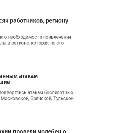
ысяч работников, региону
ил о необходимости привлечения
ы в регионе, которая, по его
ванным атакам
вшие
 подверглись атакам беспилотных
 Московской, Брянской, Тульской
рхии провели молебен о