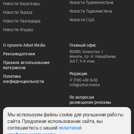
Новости Туркменистана
Новости Караганды
Новости Таджикистана
Новости Тараза
Новости США
Новости Павлодара
Новости Атырау
О проекте Arbat Media
Главный офис
050059, Казахстан, г.
Рекламодателям
Алматы, пр. Н. Назарбаева
240 Г, 9-й этаж.
Правила использования
материалов
Редакция
Политика
+7 (706) 400 0450
,
конфиденциальности
info@arbat.media
По вопросам
размещения рекламы
+7 (706) 400 0450
,
adv@arbat.media
Мы используем файлы cookie для улучшения работы
сайта. Продолжая использование сайта, вы
соглашаетесь с нашей
политикой
Тема: