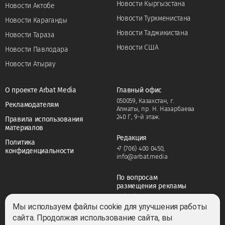
Новости Кыргызстана
Новости Актобе
Новости Туркменистана
Новости Караганды
Новости Таджикистана
Новости Тараза
Новости США
Новости Павлодара
Новости Атырау
О проекте Arbat Media
Главный офис
050059, Казахстан, г.
Рекламодателям
Алматы, пр. Н. Назарбаева
240 Г, 9-й этаж.
Правила использования
материалов
Редакция
Политика
+7 (706) 400 0450
,
конфиденциальности
info@arbat.media
По вопросам
размещения рекламы
+7 (706) 400 0450
,
adv@arbat.media
Мы используем файлы cookie для улучшения работы
сайта. Продолжая использование сайта, вы