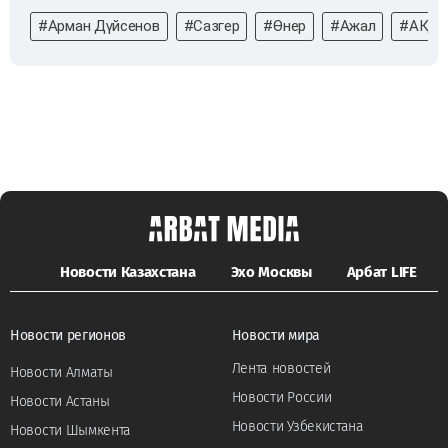
#Арман Дүйсенов
#Сазгер
#Өнер
#Ажал
#АҚШ
Новости Казахстана
Эхо Москвы
Арбат LIFE
Новости регионов
Новости мира
Лента новостей
Новости Алматы
Новости России
Новости Астаны
Новости Узбекистана
Новости Шымкента