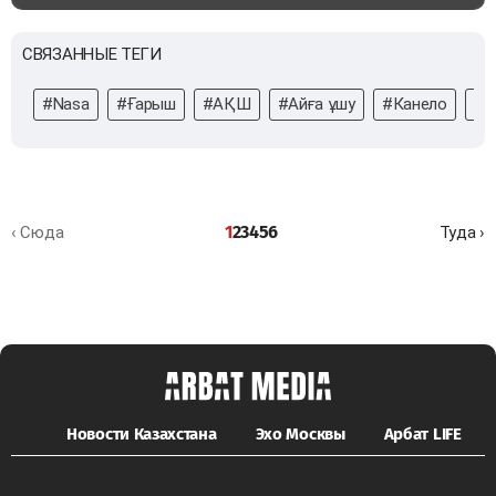
СВЯЗАННЫЕ ТЕГИ
#Nasa
#Ғарыш
#АҚШ
#Айға ұшу
#Канело
#б
1
2
3
4
5
6
‹ Сюда
Туда ›
Новости Казахстана
Эхо Москвы
Арбат LIFE