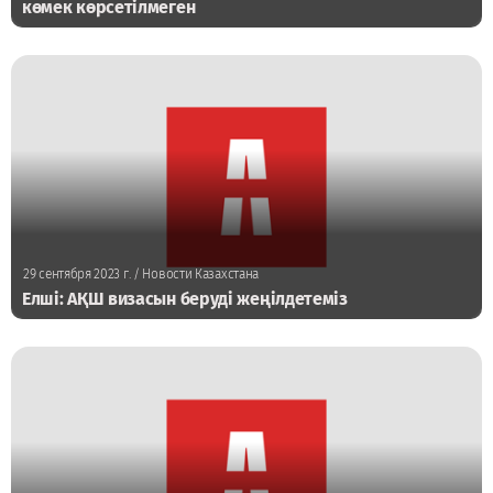
көмек көрсетілмеген
29 сентября 2023 г.
/ Новости Казахстана
Елші: АҚШ визасын беруді жеңілдетеміз