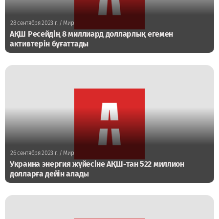
28 сентября 2023 г.
/ Мир
АҚШ Ресейдің 8 миллиард долларлық егемен
активтерін бұғаттады
26 сентября 2023 г.
/ Мир
Украина энергия жүйесіне АҚШ-тан 522 миллион
долларға дейін алады