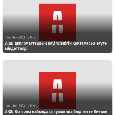
1 октября 2023 г.
/ Мир
АҚШ дипломаттардың қауіпсіздігін қамтамасыз етуге
міндеттелді
1 октября 2023 г.
/ Мир
АҚШ Конгресі қабылдаған уақытша бюджетте Киевке