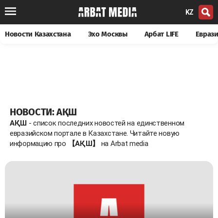
KZ
Новости Казахстана
Эхо Москвы
Арбат LIFE
Евраз
НОВОСТИ: АҚШ
АҚШ
- список последних новостей на единственном
евразийском портале в Казахстане. Читайте новую
информацию про
【АҚШ】
на Arbat media