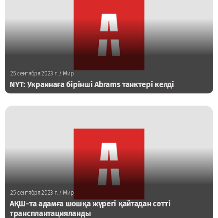
25 сентября 2023 г.
/ Мир
NYT: Украинаға бірінші Abrams танктері келді
25 сентября 2023 г.
/ Мир
АҚШ-та адамға шошқа жүрегі қайтадан сәтті
трансплантацияланды