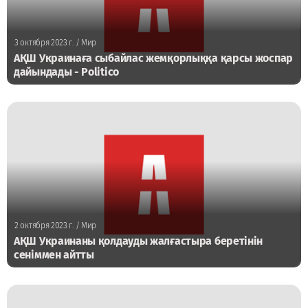
3 октября 2023 г.
/ Мир
АҚШ Украинаға сыбайлас жемқорлыққа қарсы жоспар
дайындады - Politico
2 октября 2023 г.
/ Мир
АҚШ Украинаны қолдауды жалғастыра беретінін
сеніммен айтты