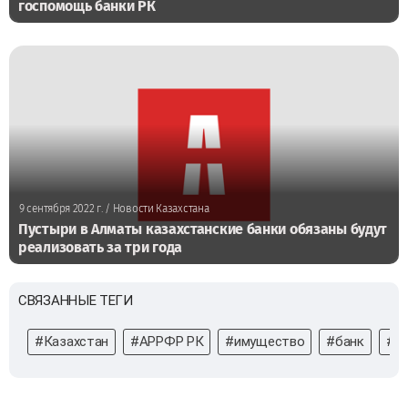
госпомощь банки РК
9 сентября 2022 г.
/ Новости Казахстана
Пустыри в Алматы казахстанские банки обязаны будут
реализовать за три года
СВЯЗАННЫЕ ТЕГИ
#Казахстан
#АРРФР РК
#имущество
#банк
#А