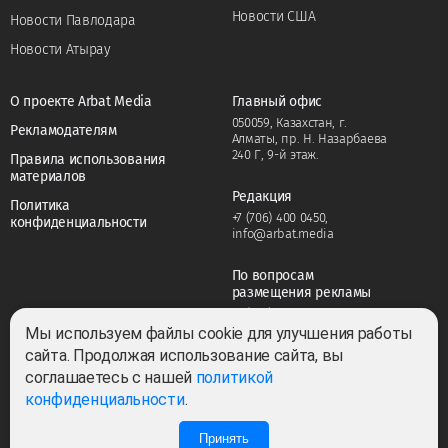
Новости США
Новости Павлодара
Новости Атырау
О проекте Arbat Media
Главный офис
050059, Казахстан, г.
Рекламодателям
Алматы, пр. Н. Назарбаева
240 Г, 9-й этаж.
Правила использования
материалов
Редакция
Политика
+7 (706) 400 0450
,
конфиденциальности
info@arbat.media
По вопросам
размещения рекламы
+7 (706) 400 0450
,
adv@arbat.media
Мы используем файлы cookie для улучшения работы
сайта. Продолжая использование сайта, вы
соглашаетесь с нашей
политикой
Тема:
конфиденциальности
.
Принять