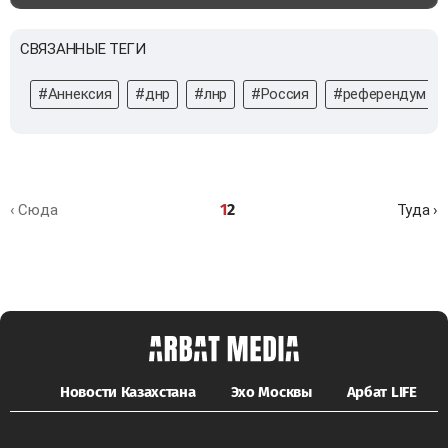
СВЯЗАННЫЕ ТЕГИ
#Аннексия
#днр
#лнр
#Россия
#референдум
1
2
‹ Сюда
Туда ›
Новости Казахстана
Эхо Москвы
Арбат LIFE