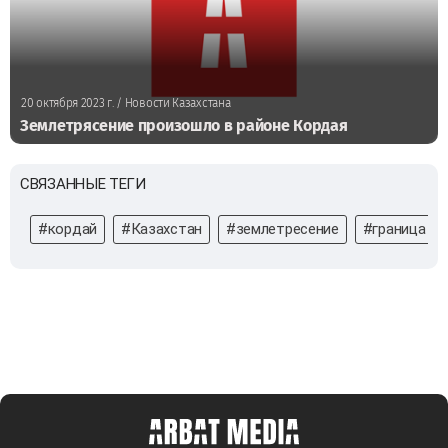
20 октября 2023 г.
/ Новости Казахстана
Землетрясение произошло в районе Кордая
СВЯЗАННЫЕ ТЕГИ
#кордай
#Казахстан
#землетресение
#граница с