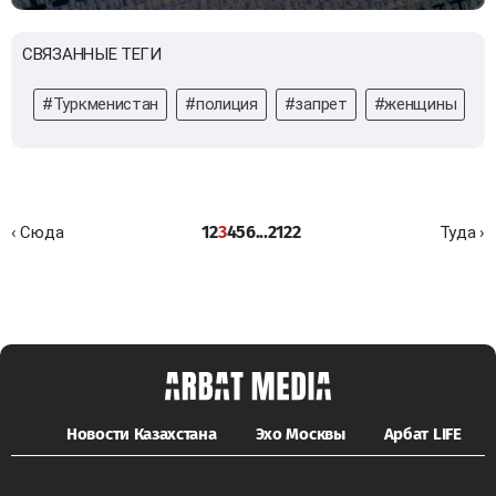
СВЯЗАННЫЕ ТЕГИ
#Туркменистан
#полиция
#запрет
#женщины
#
1
2
3
4
5
6
...
21
22
‹ Сюда
Туда ›
Новости Казахстана
Эхо Москвы
Арбат LIFE