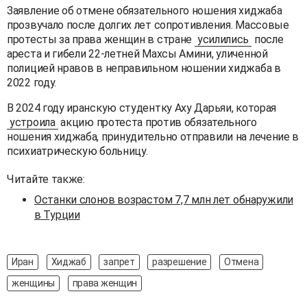
Заявление об отмене обязательного ношения хиджаба
прозвучало после долгих лет сопротивления. Массовые
протесты за права женщин в стране
усилились
после
ареста и гибели 22-летней Махсы Амини, уличенной
полицией нравов в неправильном ношении хиджаба в
2022 году.
В 2024 году иранскую студентку Аху Дарьяи, которая
устроила
акцию протеста против обязательного
ношения хиджаба, принудительно отправили на лечение в
психиатрическую больницу.
Читайте также:
Останки слонов возрастом 7,7 млн лет обнаружили
в Турции
Иран
Хиджаб
запрет
разрешение
Отмена
женщины
права женщин