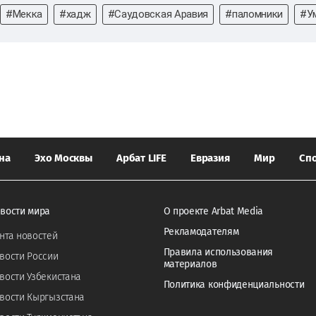
#Мекка
#хадж
#Саудовская Аравия
#паломники
#У
на
Эхо Москвы
Арбат LIFE
Евразия
Мир
Сп
вости мира
О проекте Arbat Media
Рекламодателям
нта новостей
Правила использования
вости России
материалов
вости Узбекистана
Политика конфиденциальности
вости Кыргызстана