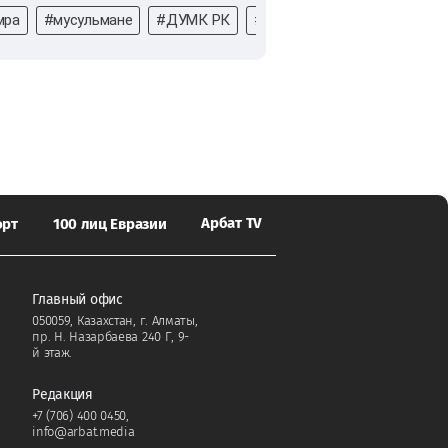
мра
#мусульмане
#ДУМК РК
#ДУМК
#паломничество
Арбат TV
орт
100 лиц Евразии
Главный офис
050059, Казахстан, г. Алматы,
пр. Н. Назарбаева 240 Г, 9-
й этаж.
Редакция
+7 (706) 400 0450
,
info@arbat.media