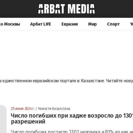
хо Москвы
Арбат LIFE
Евразия
Мир
Спорт
1
на единственном евразийском портале в Казахстане. Читайте но
25 июня 2024 г.
/ Новости Казахстана
Число погибших при хадже возросло до 130
разрешений
Число погибших достигло 1301 человека и 83% из них