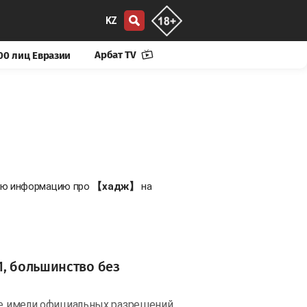
KZ
Арбат TV
00 лиц Евразии
вую информацию про
【хадж】
на
1, большинство без
 не имели официальных разрешений