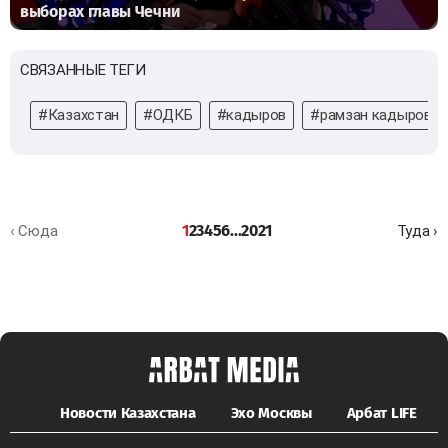
выборах главы Чечни
СВЯЗАННЫЕ ТЕГИ
#Казахстан
#ОДКБ
#кадыров
#рамзан кадыров
1
2
3
4
5
6
...
20
21
‹ Сюда
Туда ›
Новости Казахстана
Эхо Москвы
Арбат LIFE