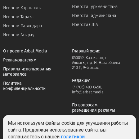
Новости Туркменистана
Новости Караганды
Новости Таджикистана
Новости Тараза
Новости США
Новости Павлодара
Новости Атырау
О проекте Arbat Media
Главный офис
050059, Казахстан, г.
Рекламодателям
Алматы, пр. Н. Назарбаева
240 Г, 9-й этаж.
Правила использования
материалов
Редакция
Политика
+7 (706) 400 0450
,
конфиденциальности
info@arbat.media
По вопросам
размещения рекламы
+7 (706) 400 0450
,
adv@arbat.media
Мы используем файлы cookie для улучшения работы
сайта. Продолжая использование сайта, вы
соглашаетесь с нашей
политикой