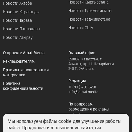
Новости Кыргызстана
Новости Актобе
Новости Туркменистана
Новости Караганды
Новости Таджикистана
Новости Тараза
Новости США
Новости Павлодара
Новости Атырау
О проекте Arbat Media
Главный офис
050059, Казахстан, г.
Рекламодателям
Алматы, пр. Н. Назарбаева
240 Г, 9-й этаж.
Правила использования
материалов
Редакция
Политика
+7 (706) 400 0450
,
конфиденциальности
info@arbat.media
По вопросам
размещения рекламы
+7 (706) 400 0450
,
adv@arbat.media
Мы используем файлы cookie для улучшения работы
сайта. Продолжая использование сайта, вы