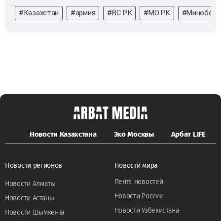
#Казахстан
#армия
#ВС РК
#МО РК
#Минобор
Новости Казахстана
Эхо Москвы
Арбат LIFE
Новости регионов
Новости мира
Лента новостей
Новости Алматы
Новости России
Новости Астаны
Новости Узбекистана
Новости Шымкента