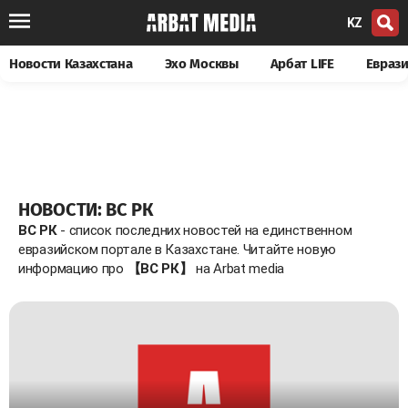
KZ
Новости Казахстана
Эхо Москвы
Арбат LIFE
Евраз
НОВОСТИ: ВС РК
ВС РК
- список последних новостей на единственном
евразийском портале в Казахстане. Читайте новую
информацию про
【ВС РК】
на Arbat media