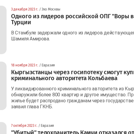
3 декабря 2023 г.
/ Эхо Москвы
Одного из лидеров российской ОПГ "Воры в
Турции
В Стамбуле задержали одного из лидеров действующего
Шамиля Амирова.
18 ноября 2023 г.
/ Евразия
Кыргызстанцы через госипотеку смогут куп
криминального авторитета Кольбаева
У ликвидированного криминального авторитета из Кы
обнаружили более 800 квартир и другое имущество. П
жилье будет распродано гражданам через государстве
заявил глава ГКНБ.
7 октября 2023 г.
/ Евразия
"Убитый" телохранитель Камчи отказался от