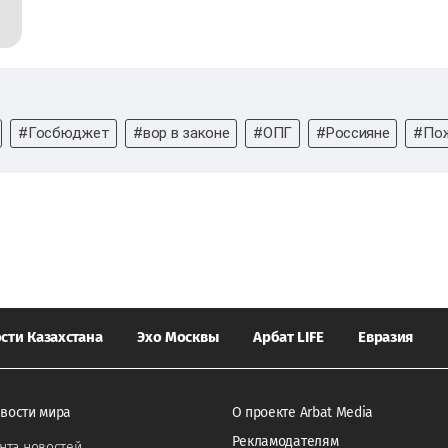
#Госбюджет
#вор в законе
#ОПГ
#Россияне
#Пож
сти Казахстана
Эхо Москвы
Арбат LIFE
Евразия
вости мира
О проекте Arbat Media
Рекламодателям
нта новостей