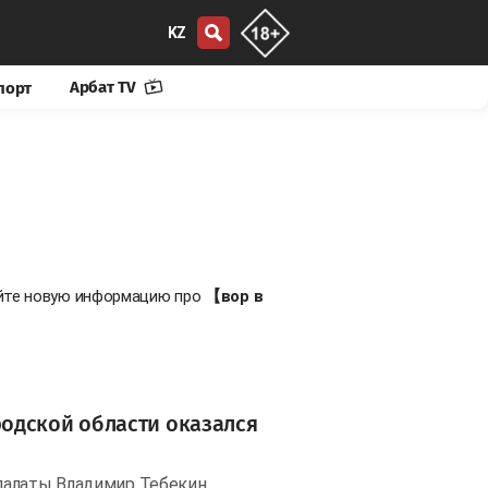
KZ
Арбат TV
порт
айте новую информацию про
【вор в
одской области оказался
палаты Владимир Тебекин