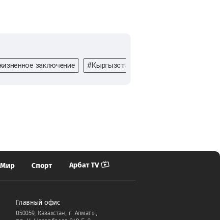
изненное заключение
#Кыргызстан
#авторитет
#крим
Арбат TV
Мир
Спорт
Главный офис
050059, Казахстан, г. Алматы,