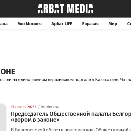
тана
Эхо Москвы
Арбат LIFE
Евразия
Мир
С
КОНЕ
востей на единственном евразийском портале в Казахстане. Чит
15 января 2025 г.
/ Эхо Москвы
Председатель Общественной палаты Белгор
«вором в законе»
В Белгородской области председатель Общественной 