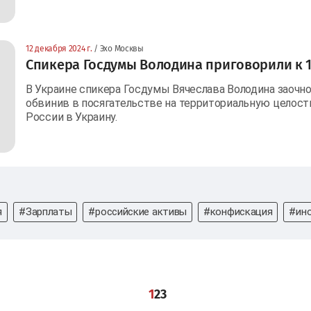
12 декабря 2024 г.
/ Эхо Москвы
Спикера Госдумы Володина приговорили к 
В Украине спикера Госдумы Вячеслава Володина заочно
обвинив в посягательстве на территориальную целос
России в Украину.
я
#Зарплаты
#российские активы
#конфискация
#ин
1
2
3