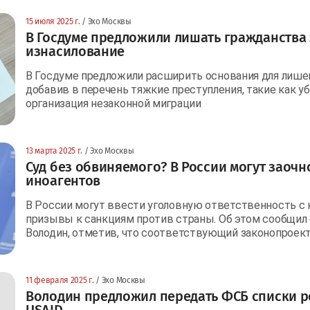
15 июля 2025 г.
/ Эхо Москвы
В Госдуме предложили лишать гражданства 
изнасилование
В Госдуме предложили расширить основания для лише
добавив в перечень тяжкие преступления, такие как уб
организация незаконной миграции
13 марта 2025 г.
/ Эхо Москвы
Суд без обвиняемого? В России могут заочн
иноагентов
В России могут ввести уголовную ответственность с
призывы к санкциям против страны. Об этом сообщил
Володин, отметив, что соответствующий законопроек
11 февраля 2025 г.
/ Эхо Москвы
Володин предложил передать ФСБ списки 
USAID