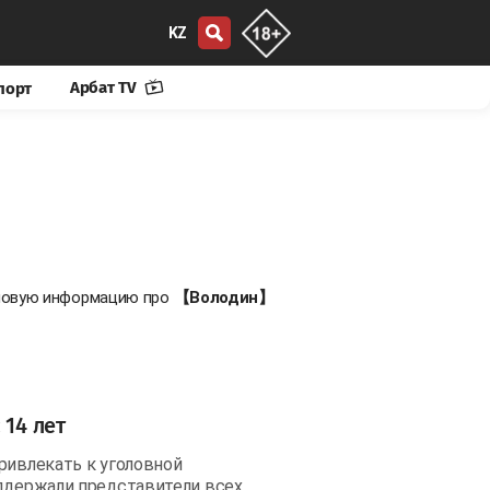
KZ
Арбат TV
порт
е новую информацию про
【Володин】
 14 лет
ривлекать к уголовной
оддержали представители всех