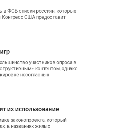
ь в ФСБ списки россиян, которые
ли Конгресс США предоставит
оигр
большинство участников опроса в
деструктивным» контентом, однако
окировке несогласных
ит их использование
овке законопроекта, который
ах, в названиях жилых