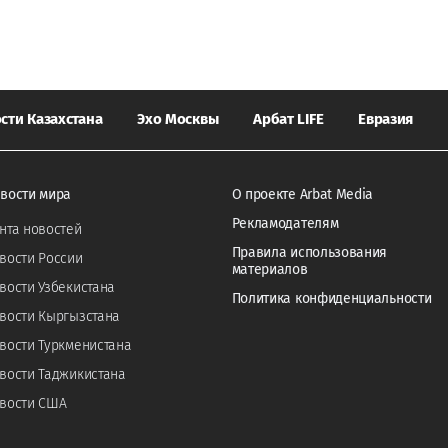
сти Казахстана
Эхо Москвы
Арбат LIFE
Евразия
вости мира
О проекте Arbat Media
Рекламодателям
нта новостей
Правила использования
вости России
материалов
вости Узбекистана
Политика конфиденциальности
вости Кыргызстана
вости Туркменистана
вости Таджикистана
вости США