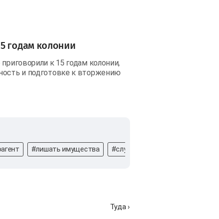
15 годам колонии
 приговорили к 15 годам колонии,
тность и подготовке к вторжению
оагент
#лишать имущества
#служба в армии
#госслужба
Туда ›