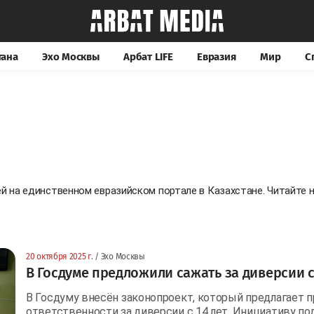
тана
Эхо Москвы
Арбат LIFE
Евразия
Мир
С
ей на единственном евразийском портале в Казахстане. Читайт
20 октября 2025 г.
/ Эхо Москвы
В Госдуме предложили сажать за диверсии с
В Госдуму внесён законопроект, который предлагает п
ответственности за диверсии с 14 лет. Инициативу п