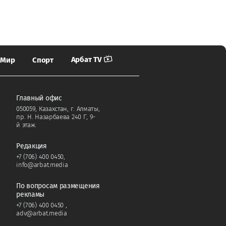
Арбат TV
Мир
Спорт
Главный офис
050059, Казахстан, г. Алматы,
пр. Н. Назарбаева 240 Г, 9-
й этаж.
Редакция
+7 (706) 400 0450
,
info@arbat.media
По вопросам размещения
рекламы
+7 (706) 400 0450
,
adv@arbat.media