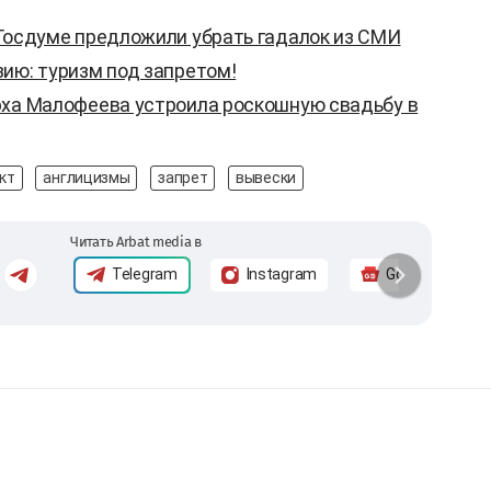
 Госдуме предложили убрать гадалок из СМИ
ию: туризм под запретом!
рха Малофеева устроила роскошную свадьбу в
кт
англицизмы
запрет
вывески
Читать Arbat media в
Telegram
Instagram
Google News