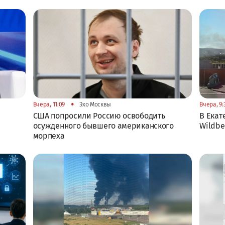
•
Вчера, 11:09
Эхо Москвы
Вчера, 9:
США попросили Россию освободить
В Екат
осужденного бывшего американского
Wildbe
морпеха