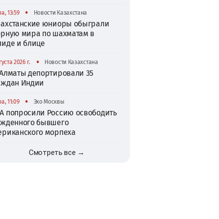
•
а, 13:59
Новости Казахстана
захстанские юниоры обыграли
орную мира по шахматам в
пиде и блице
•
густа 2026 г.
Новости Казахстана
 Алматы депортировали 35
аждан Индии
•
а, 11:09
Эхо Москвы
А попросили Россию освободить
ужденного бывшего
ериканского морпеха
Смотреть все →