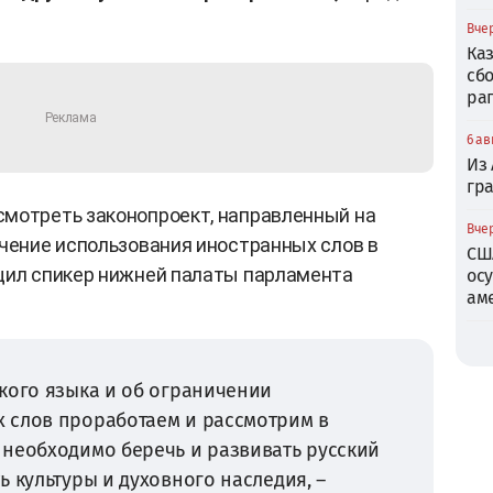
Вчер
Ка
сб
ра
6 ав
Из
гр
мотреть законопроект, направленный на
Вчер
ичение использования иностранных слов в
СШ
щил спикер нижней палаты парламента
ос
ам
кого языка и об ограничении
 слов проработаем и рассмотрим в
 необходимо беречь и развивать русский
ь культуры и духовного наследия, –