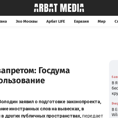
тана
Эхо Москвы
Арбат LIFE
Евразия
Мир
С
апретом: Госдума
6 ав
пользование
В Я
бе
кр
олодин заявил о подготовке законопроекта,
Вчер
ние иностранных слов на вывесках, в
В Е
Wil
 в других публичных пространствах,
передает