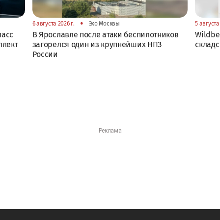
•
6 августа 2026 г.
Эхо Москвы
5 августа 
ласс
В Ярославле после атаки беспилотников
Wildbe
ллект
загорелся один из крупнейших НПЗ
складс
России