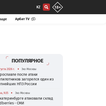
KZ
Арбат TV
порт
ПОПУЛЯРНОЕ
•
густа 2026 г.
Эхо Москвы
рославле после атаки
спилотников загорелся один из
упнейших НПЗ России
•
а, 9:35
Эхо Москвы
катеринбурге атаковали склад
dberries - СМИ