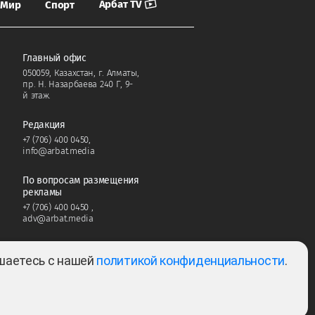
Арбат TV
Мир
Спорт
Главный офис
050059, Казахстан, г. Алматы,
пр. Н. Назарбаева 240 Г, 9-
й этаж.
Редакция
+7 (706) 400 0450
,
info@arbat.media
По вопросам размещения
рекламы
+7 (706) 400 0450
,
adv@arbat.media
ашаетесь с нашей
политикой конфиденциальности
.
Тема:
2