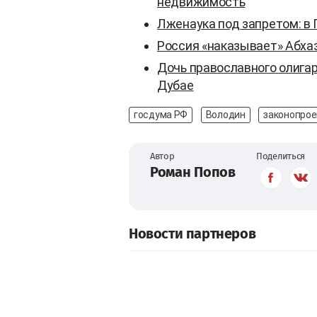
недвижимость
Лженаука под запретом: в
Россия «наказывает» Абхаз
Дочь православного олига
Дубае
госдума РФ
Володин
законопрое
Автор
Поделиться
Роман Попов
Новости партнеров