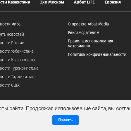
сти Казахстана
Эхо Москвы
Арбат LIFE
Евразия
вости мира
О проекте Arbat Media
Рекламодателям
нта новостей
Правила использования
вости России
материалов
вости Узбекистана
Политика конфиденциальности
вости Кыргызстана
вости Туркменистана
вости Таджикистана
вости США
оты сайта. Продолжая использование сайта, вы согл
Принять
0
0
 ТОО «ARBAT MEDIA HOLDING». Cвидетельство СМИ №KZ23VPY00045884 от 11.02.202