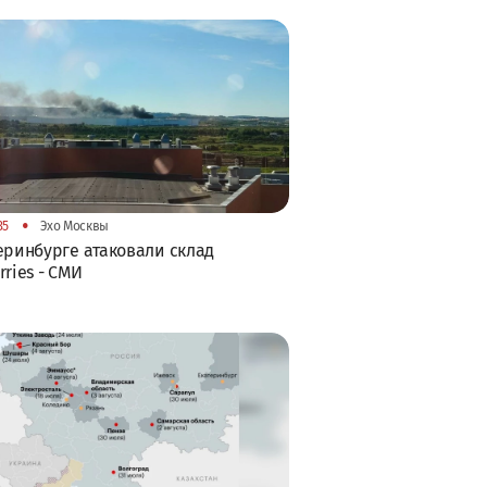
•
35
Эхо Москвы
еринбурге атаковали склад
rries - СМИ