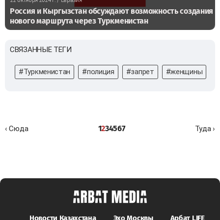
22 октября 2024 г.
/ Евразия
Россия и Кыргызстан обсуждают возможность создания
нового маршрута через Туркменистан
СВЯЗАННЫЕ ТЕГИ
#Туркменистан
#полиция
#запрет
#женщины
#
1
2
3
4
5
6
7
‹ Сюда
Туда ›
Новости Казахстана
Эхо Москвы
Арбат LIFE