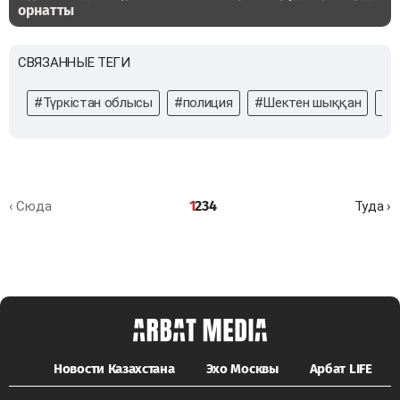
орнатты
СВЯЗАННЫЕ ТЕГИ
#Түркістан облысы
#полиция
#Шектен шыққан
#Қ
1
2
3
4
‹ Сюда
Туда ›
Новости Казахстана
Эхо Москвы
Арбат LIFE