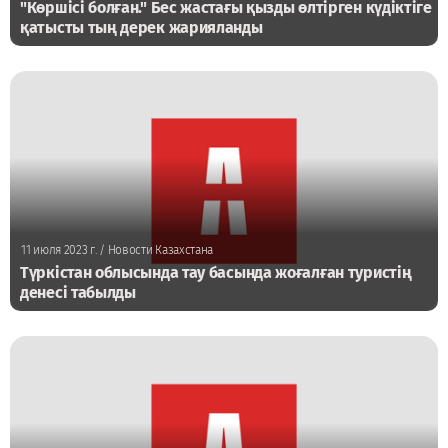
"Көршісі болған." Бес жастағы қызды өлтірген күдіктіге
қатысты тың дерек жарияланды
11 июля 2023 г.
/ Новости Казахстана
Түркістан облысында тау басында жоғалған туристің
денесі табылды