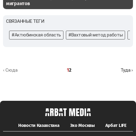
мигрантов
СВЯЗАННЫЕ ТЕГИ
#Актюбинская область
#Вахтовый метод работы
#Т
1
2
‹ Сюда
Туда ›
Новости Казахстана
Эхо Москвы
Арбат LIFE