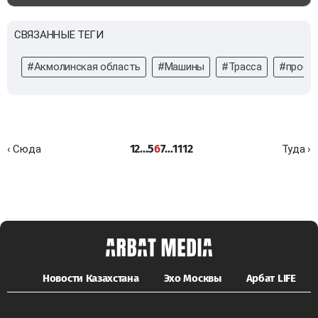
СВЯЗАННЫЕ ТЕГИ
#Акмолинская область
#Машины
#Трасса
#пробк
1
2
...
5
6
7
...
11
12
‹ Сюда
Туда ›
Новости Казахстана
Эхо Москвы
Арбат LIFE