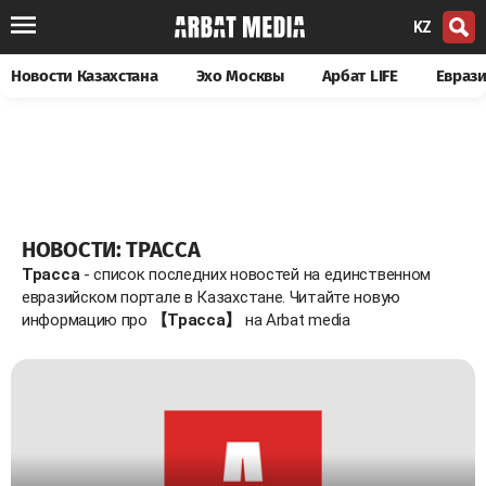
KZ
Новости Казахстана
Эхо Москвы
Арбат LIFE
Евраз
НОВОСТИ: ТРАССА
Трасса
- список последних новостей на единственном
евразийском портале в Казахстане. Читайте новую
информацию про
【Трасса】
на Arbat media