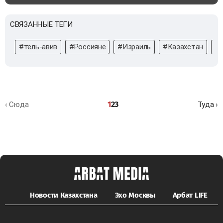
СВЯЗАННЫЕ ТЕГИ
#тель-авив
#Россияне
#Израиль
#Казахстан
#
1
2
3
‹ Сюда
Туда ›
Новости Казахстана
Эхо Москвы
Арбат LIFE