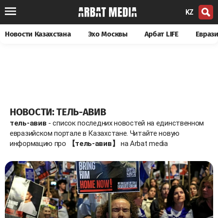
KZ
Новости Казахстана
Эхо Москвы
Арбат LIFE
Евраз
НОВОСТИ: ТЕЛЬ-АВИВ
тель-авив
- список последних новостей на единственном
евразийском портале в Казахстане. Читайте новую
информацию про
【тель-авив】
на Arbat media