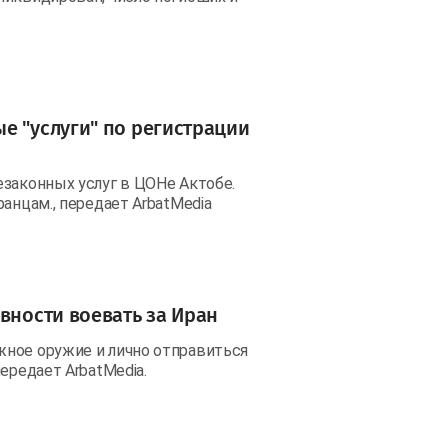
е "услуги" по регистрации
езаконных услуг в ЦОНе Актобе.
анцам., передает ArbatMedia
вности воевать за Иран
жное оружие и лично отправиться
ередает ArbatMedia.