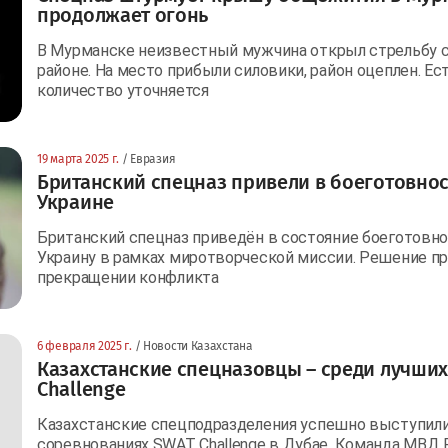
продолжает огонь
В Мурманске неизвестный мужчина открыл стрельбу 
районе. На место прибыли силовики, район оцеплен. Е
количество уточняется
19 марта 2025 г.
/ Евразия
Британский спецназ привели в боеготовнос
Украине
Британский спецназ приведён в состояние боеготовн
Украину в рамках миротворческой миссии. Решение пр
прекращении конфликта
6 февраля 2025 г.
/ Новости Казахстана
Казахстанские спецназовцы – среди лучших
Challenge
Казахстанские спецподразделения успешно выступил
соревнованиях SWAT Challenge в Дубае. Команда МВД Р