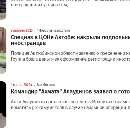
пострадавших уточняется,
9 апреля 2026 г.
/ Новости Казахстана
Спецназ в ЦОНе Актобе: накрыли подпольны
иностранцев
Полиция Актюбинской области заявила о пресечении н
Группа брала деньги за оформление регистрации иностр
4 марта 2026 г.
/ Эхо Москвы
Командир "Ахмата" Алаудинов заявил о гото
Апти Алаудинов предложил передать Ирану все возмо
помогать режиму аятолл в случае наземной операции, п