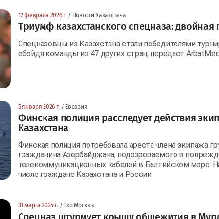
12 февраля 2026 г.
/ Новости Казахстана
Триумф казахстанского спецназа: двойная 
Спецназовцы из Казахстана стали победителями турн
обойдя команды из 47 других стран, передает ArbatMedi
5 января 2026 г.
/ Евразия
Финская полиция расследует действия эки
Казахстана
Финская полиция потребовала ареста члена экипажа гру
гражданина Азербайджана, подозреваемого в повреж
телекоммуникационных кабелей в Балтийском море. На
числе граждане Казахстана и России
31 марта 2025 г.
/ Эхо Москвы
Спецназ штурмует крышу общежития в Мурм