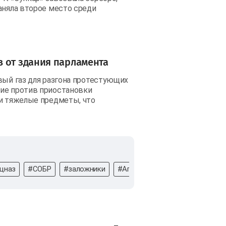
аняла второе место среди
 от здания парламента
вый газ для разгона протестующих
щие против приостановки
ии тяжелые предметы, что
цназ
#СОБР
#заложники
#Аптека
#Германия
#вой