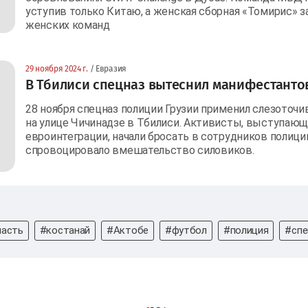
уступив только Китаю, а женская сборная «Томирис» з
женских команд
29 ноября 2024 г.
/ Евразия
В Тбилиси спецназ вытеснил манифестантов
28 ноября спецназ полиции Грузии применил слезоточи
на улице Чичинадзе в Тбилиси. Активисты, выступаю
евроинтеграции, начали бросать в сотрудников полиц
спровоцировало вмешательство силовиков.
ласть
#костанай
#Актобе
#футбол
#полиция
#спе