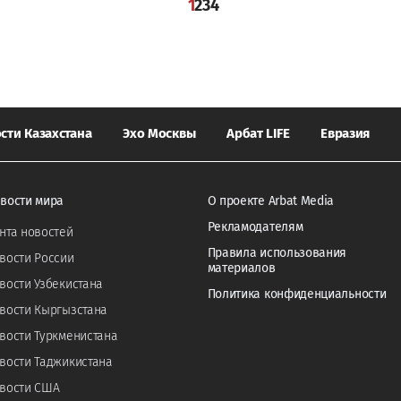
1
2
3
4
сти Казахстана
Эхо Москвы
Арбат LIFE
Евразия
вости мира
О проекте Arbat Media
Рекламодателям
нта новостей
Правила использования
вости России
материалов
вости Узбекистана
Политика конфиденциальности
вости Кыргызстана
вости Туркменистана
вости Таджикистана
вости США