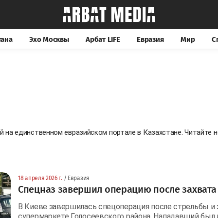
тана
Эхо Москвы
Арбат LIFE
Евразия
Мир
С
ей на единственном евразийском портале в Казахстане. Читайте
18 апреля 2026 г.
/ Евразия
Спецназ завершил операцию после захвата
В Киеве завершилась спецоперация после стрельбы и 
супермаркете Голосеевского района. Нападавший был 