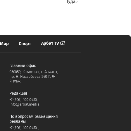
Туда ›
Арбат TV
Мир
Спорт
Главный офис
050059, Казахстан, г. Алматы,
пр. Н. Назарбаева 240 Г, 9-
й этаж.
Редакция
+7 (706) 400 0450
,
info@arbat.media
По вопросам размещения
рекламы
+7 (706) 400 0450
,