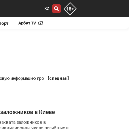
KZ
Арбат TV
порт
 новую информацию про
【спецназ】
 заложников в Киеве
захвата заложников в
ликвидирован, число погибших и