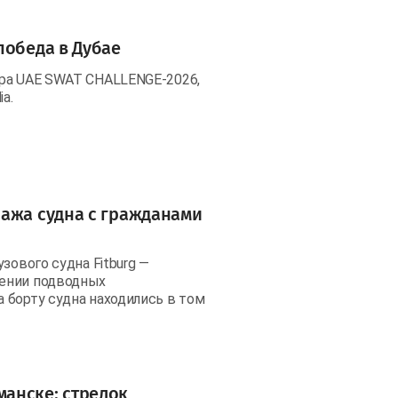
победа в Дубае
ира UAE SWAT CHALLENGE-2026,
a.
пажа судна с гражданами
зового судна Fitburg —
дении подводных
 борту судна находились в том
анске: стрелок