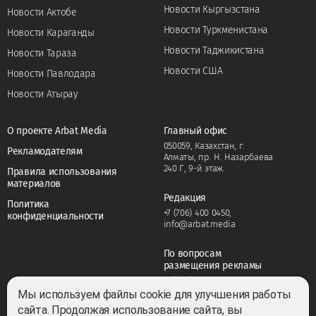
Новости Кыргызстана
Новости Актобе
Новости Туркменистана
Новости Караганды
Новости Таджикистана
Новости Тараза
Новости США
Новости Павлодара
Новости Атырау
О проекте Arbat Media
Главный офис
050059, Казахстан, г.
Рекламодателям
Алматы, пр. Н. Назарбаева
240 Г, 9-й этаж.
Правила использования
материалов
Редакция
Политика
+7 (706) 400 0450
,
конфиденциальности
info@arbat.media
По вопросам
размещения рекламы
+7 (706) 400 0450
,
adv@arbat.media
Мы используем файлы cookie для улучшения работы
сайта. Продолжая использование сайта, вы