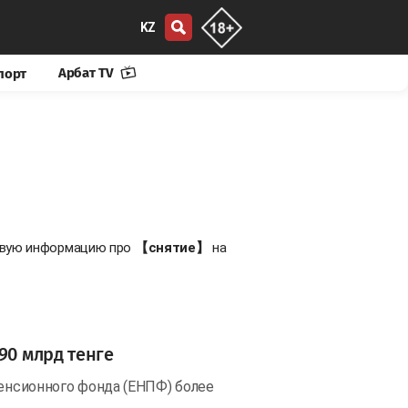
KZ
Арбат TV
порт
новую информацию про
【снятие】
на
90 млрд тенге
пенсионного фонда (ЕНПФ) более