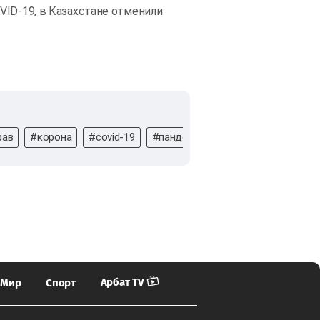
VID-19, в Казахстане отменили
рав
#корона
#covid-19
#пандемия
#карантин
#scat
Арбат TV
Мир
Спорт