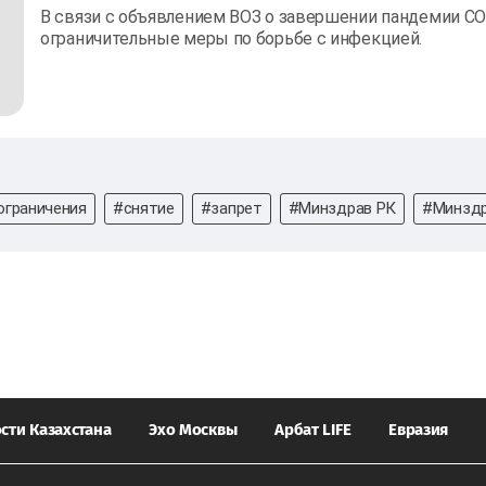
В связи с объявлением ВОЗ о завершении пандемии CO
ограничительные меры по борьбе с инфекцией.
ограничения
#снятие
#запрет
#Минздрав РК
#Минзд
сти Казахстана
Эхо Москвы
Арбат LIFE
Евразия