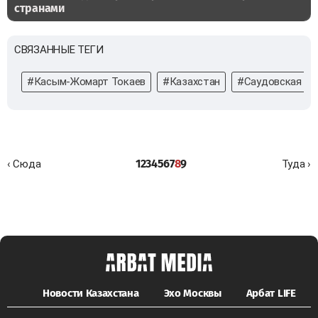
странами
СВЯЗАННЫЕ ТЕГИ
#Касым-Жомарт Токаев
#Казахстан
#Саудовская Ар
1
2
3
4
5
6
7
8
9
‹ Сюда
Туда ›
Новости Казахстана
Эхо Москвы
Арбат LIFE