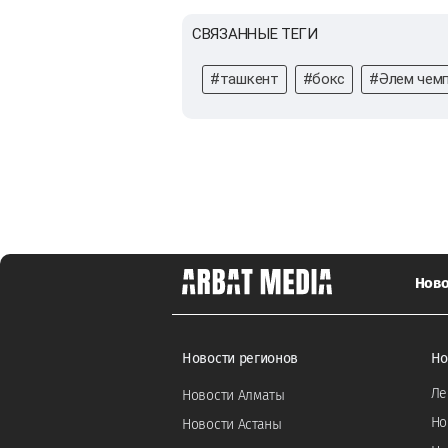
СВЯЗАННЫЕ ТЕГИ
#ташкент
#бокс
#Әлем чем
Ново
Новости регионов
Но
Ле
Новости Алматы
Но
Новости Астаны