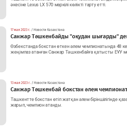
әкесіне Lexus LX 570 маркілі көлікті тарту етті.
17 мая 2023 г.
/ Новости Казахстана
Санжар Тәшкенбайды "оқудан шығарды" де
Өзбекстанда бокстан өткен әлем чемпионатында 48 ке
жеңімпаз атанған Санжар Тәшкенбайға қатысты ЕҰУ 
13 мая 2023 г.
/ Новости Казахстана
Санжар Тәшкенбай бокстан әлем чемпиона
Ташкентте бокстан өтіп жатқан әлем біріншілігінде қ
жарып, чемпион атанды.