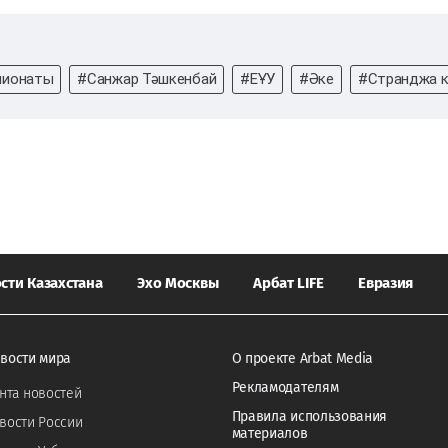
пионаты
#Санжар Тәшкенбай
#ЕҰУ
#Әке
#Странджа к
сти Казахстана
Эхо Москвы
Арбат LIFE
Евразия
вости мира
О проекте Arbat Media
Рекламодателям
нта новостей
Правила использования
вости России
материалов