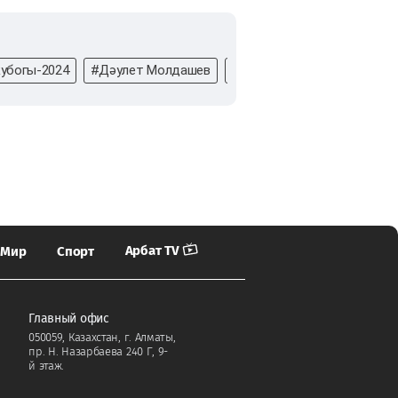
убогы-2024
#Дәулет Молдашев
#Оразбек Асылқұлов
Арбат TV
Мир
Спорт
Главный офис
050059, Казахстан, г. Алматы,
пр. Н. Назарбаева 240 Г, 9-
й этаж.