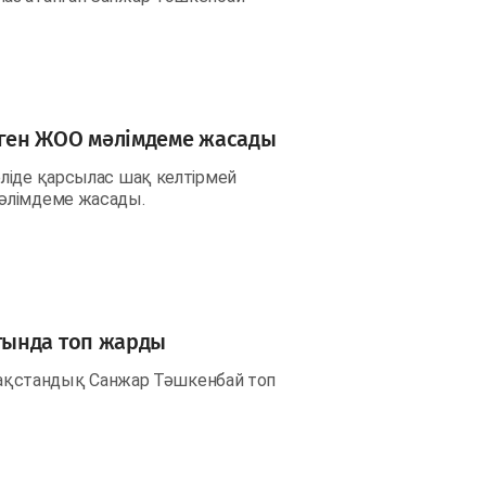
ген ЖОО мәлімдеме жасады
ліде қарсылас шақ келтірмей
мәлімдеме жасады.
тында топ жарды
азақстандық Санжар Тәшкенбай топ