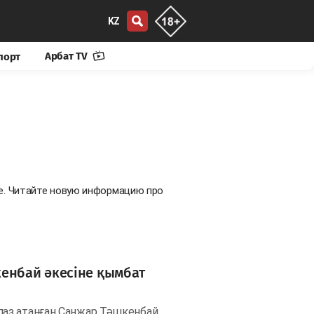
KZ
Арбат TV
порт
не. Читайте новую информацию про
кенбай әкесіне қымбат
аз атанған Санжар Тәшкенбай