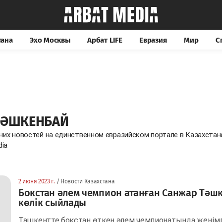
тана
Эхо Москвы
Арбат LIFE
Евразия
Мир
С
ТӘШКЕНБАЙ
них новостей на единственном евразийском портале в Казахста
dia
2 июня 2023 г.
/ Новости Казахстана
Бокстан әлем чемпион атанған Санжар Тәш
көлік сыйлады
Ташкентте бокстан өткен әлем чемпионатында жеңімп