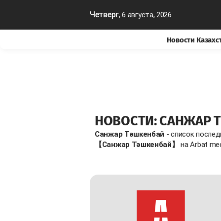
Четверг
, 6 августа, 2026
Новости Казахс
НОВОСТИ: САНЖАР 
Санжар Тәшкенбай
- список послед
【Санжар Тәшкенбай】
на Arbat me